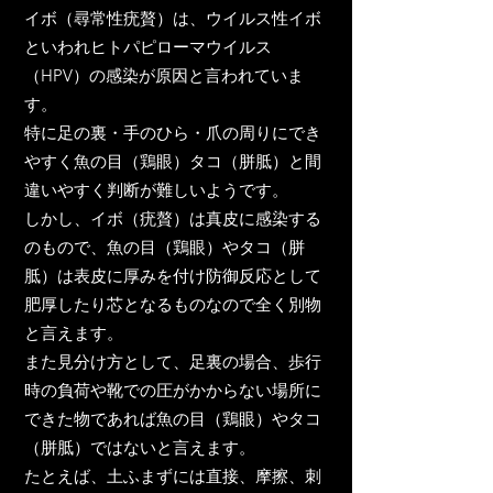
イボ（尋常性疣贅）は、ウイルス性イボ
といわれヒトパピローマウイルス
（HPV）の感染が原因と言われていま
す。
特に足の裏・手のひら・爪の周りにでき
やすく魚の目（鶏眼）タコ（胼胝）と間
違いやすく判断が難しいようです。
しかし、イボ（疣贅）は真皮に感染する
のもので、魚の目（鶏眼）やタコ（胼
胝）は表皮に厚みを付け防御反応として
肥厚したり芯となるものなので全く別物
と言えます。
また見分け方として、足裏の場合、歩行
時の負荷や靴での圧がかからない場所に
できた物であれば魚の目（鶏眼）やタコ
（胼胝）ではないと言えます。
たとえば、土ふまずには直接、摩擦、刺