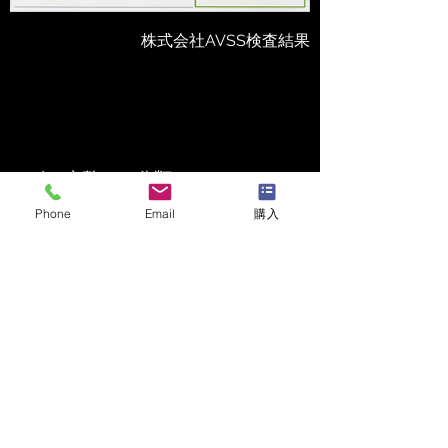
株式会社AVSS検査結果
イボ（疣贅）の分類
日本皮膚科学会雑誌第129巻第6号
Phone
Email
購入
日本皮膚科学会ガイドライン
尋常性疣贅診療ガイドライン 2019（第 1 版） 参照